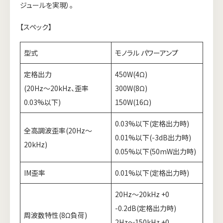
ジュールを実現）。
【スペック】
型式
モノラル
パワーアンプ
定格出力
450W(4Ω)
(20Hz～20kHz、歪率
300W(8Ω)
0.03%以下)
150W(16Ω)
0.03%以下(定格出力時)
全高調波歪率(20Hz～
0.01%以下(-3dB出力時)
20kHz)
0.05%以下(50mW出力時)
IM歪率
0.01%以下(定格出力時)
20Hz～20kHz +0
-0.2dB(定格出力時)
周波数特性(8Ω負荷)
2Hz～150kHz +0