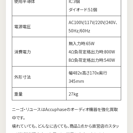
使用半導体
IC:3個
ダイオード:51個
AC100V/117V/220V/240V、
電源電圧
50Hz/60Hz
無入力時:65W
消費電力
4Ω負荷定格出力時:800W
8Ω負荷定格出力時:540W
幅482x高さ170x奥行
外形寸法
345mm
重量
27kg
ニーゴ・リユースはAccuphaseのオーディオ機器を強化買取
中です。
壊れていても、どんなに古くても、商品1点から直営店のスタッ