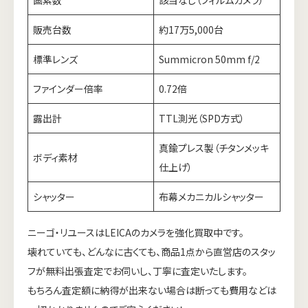
販売台数
約17万5,000台
標準レンズ
Summicron 50mm f/2
ファインダー倍率
0.72倍
露出計
TTL測光（SPD方式）
真鍮プレス製（チタンメッキ
ボディ素材
仕上げ）
シャッター
布幕メカニカルシャッター
ニーゴ・リユースはLEICAのカメラを強化買取中です。
壊れていても、どんなに古くても、商品1点から直営店のスタッ
フが無料出張査定でお伺いし、丁寧に査定いたします。
もちろん査定額に納得が出来ない場合は断っても費用などは