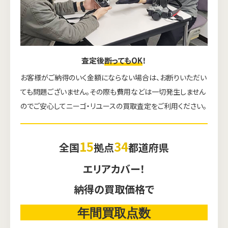
査定後
断ってもOK
！
お客様がご納得のいく金額にならない場合は、お断りいただい
ても問題ございません。その際も費用などは一切発生しません
のでご安心してニーゴ・リユースの買取査定をご利用ください。
15
34
全国
拠点
都道府県
エリアカバー！
ウェブから1分
フリーダイヤル
納得の買取価格で
かんたん査定見積
0120-1212-25
年間買取点数