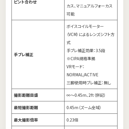
ピント合わせ
カス、マニュアルフォーカス
可能
ボイスコイルモーター
（VCM）によるレンズシフト方
式
手ブレ補正効果：3.5段
手ブレ補正
※CIPA規格準拠
VRモード：
NORMAL/ACTIVE
三脚使用時ブレ補正：無し
撮影距離目盛
∞～0.45m、2ft（併記）
最短撮影距離
0.45m（ズーム全域）
最大撮影倍率
0.23倍