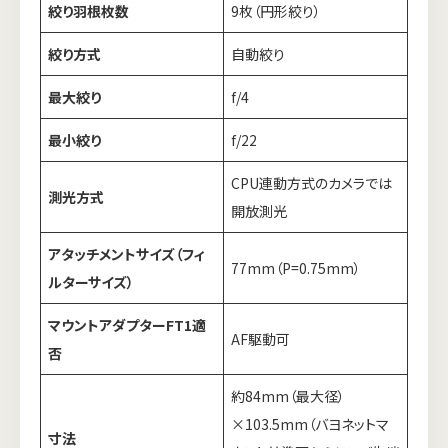
絞り羽根枚数
9枚（円形絞り）
絞り方式
自動絞り
最大絞り
f/4
最小絞り
f/22
CPU連動方式のカメラでは
測光方式
開放測光
アタッチメントサイズ（フィ
77mm（P=0.75mm）
ルターサイズ）
マウントアダプターFT1適
AF駆動可
否
約84mm（最大径）
×103.5mm（バヨネットマ
寸法