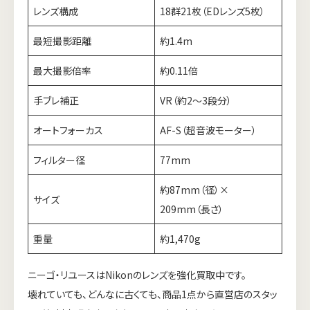
レンズ構成
18群21枚（EDレンズ5枚）
最短撮影距離
約1.4m
最大撮影倍率
約0.11倍
手ブレ補正
VR（約2〜3段分）
オートフォーカス
AF-S（超音波モーター）
フィルター径
77mm
約87mm（径）×
サイズ
209mm（長さ）
重量
約1,470g
ニーゴ・リユースはNikonのレンズを強化買取中です。
壊れていても、どんなに古くても、商品1点から直営店のスタッ