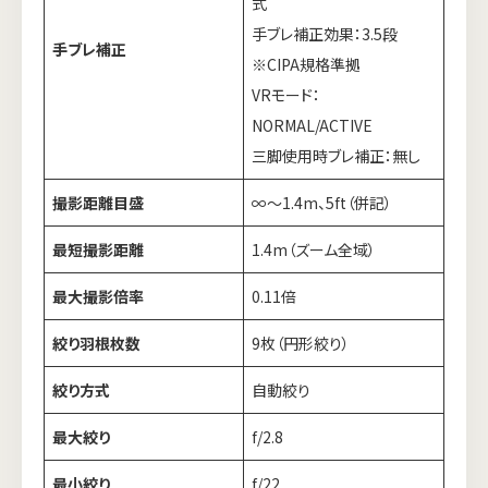
式
手ブレ補正効果：3.5段
手ブレ補正
※CIPA規格準拠
VRモード：
NORMAL/ACTIVE
三脚使用時ブレ補正：無し
撮影距離目盛
∞～1.4m、5ft（併記）
最短撮影距離
1.4m（ズーム全域）
最大撮影倍率
0.11倍
絞り羽根枚数
9枚（円形絞り）
絞り方式
自動絞り
最大絞り
f/2.8
最小絞り
f/22