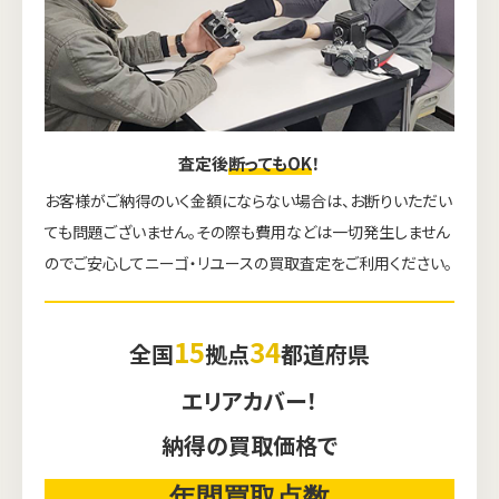
査定後
断ってもOK
！
お客様がご納得のいく金額にならない場合は、お断りいただい
ても問題ございません。その際も費用などは一切発生しません
のでご安心してニーゴ・リユースの買取査定をご利用ください。
15
34
全国
拠点
都道府県
エリアカバー！
ウェブから1分
フリーダイヤル
かんたん査定見積
0120-1212-25
納得の買取価格で
年間買取点数