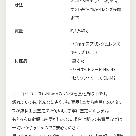
×205.5mm（バヨネットマ
寸法
ウント基準面からレンズ先端
まで）
質量
約1,540g
・77mmスプリング式レンズ
キャップ LC-77
付属品
・裏ぶた
・バヨネットフード HB-48
・セミソフトケース CL-M2
ニーゴ・リユースはNikonのレンズを強化買取中です。
壊れていても、どんなに古くても、商品1点から直営店のスタッ
フが無料出張査定でお伺いし、丁寧に査定いたします。
もちろん査定額に納得が出来ない場合は断っても費用などは
一切かかりませんのでご安心ください！
思い出のつまったレンズは、ニーゴ・リユースにお気軽にご相談