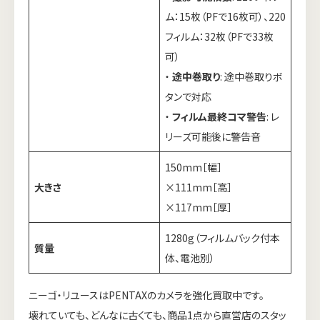
ム：15枚（PFで16枚可）、220
フィルム：32枚（PFで33枚
可）
・
途中巻取り
: 途中巻取りボ
タンで対応
・
フィルム最終コマ警告
: レ
リーズ可能後に警告音
150mm［幅］
大きさ
×111mm［高］
×117mm［厚］
1280g（フィルムバック付本
質量
体、電池別）
ニーゴ・リユースはPENTAXのカメラを強化買取中です。
壊れていても、どんなに古くても、商品1点から直営店のスタッ