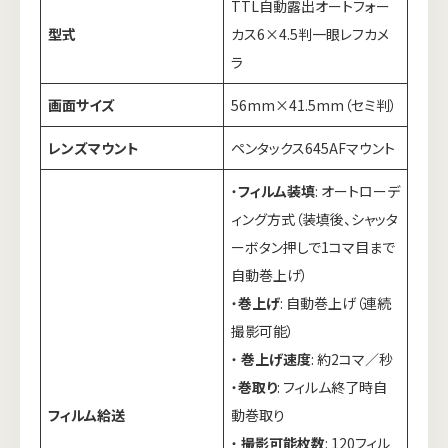
TTL自動露出オートフォー
型式
カス6×4.5判一眼レフカメ
ラ
画面サイズ
56mm×41.5mm（セミ判）
レンズマウント
ペンタックス645AFマウント
・
フィルム装填
: オートローデ
ィング方式（装填後、シャッタ
ーボタン押しで1コマ目まで
自動巻上げ）
・
巻上げ
: 自動巻上げ（連続
撮影可能）
・
巻上げ速度
: 約2コマ／秒
・
巻取り
: フィルム終了時自
フィルム給送
動巻取り
・
撮影可能枚数
: 120フィル