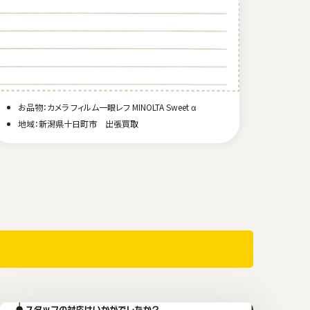
お品物
お品物：カメラ フィルム一眼レフ MINOLTA Sweet α
地域
地域：新潟県十日町市 出張買取