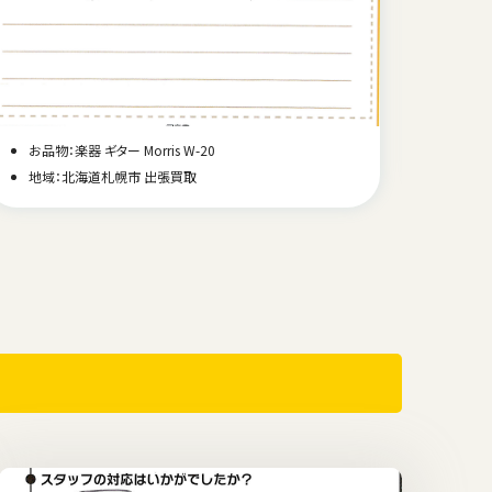
お品物：
お品物：楽器 ギター Morris W-20
地域
地域：北海道札幌市 出張買取