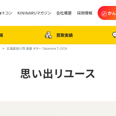
かん
フォトコン
KININARUマガジン
会社概要
採用情報
報
買取実績
ス
北海道旭川市 楽器 ギター Takamine T-J3CN
思い出リユース