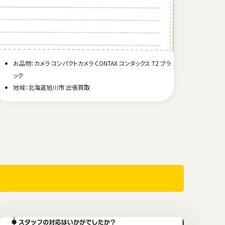
お品物
お品物：カメラ コンパクトカメラ CONTAX コンタックス T2 ブラ
地域
ック
地域：北海道旭川市 出張買取