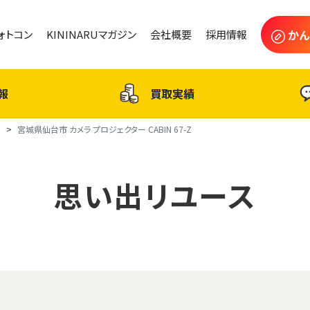
かん
フォトコン
KININARUマガジン
会社概要
採用情報
報
買取実績
ス
宮城県仙台市 カメラ プロジェクター CABIN 67-Z
思い出リユース