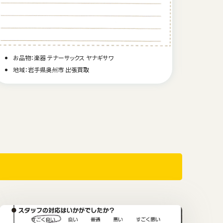
お品物
お品物：楽器 テナーサックス ヤナギサワ
地域
地域：岩手県奥州市 出張買取