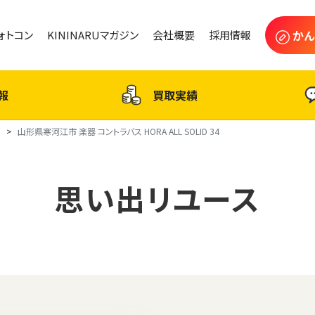
かん
フォトコン
KININARUマガジン
会社概要
採用情報
報
買取実績
ス
山形県寒河江市 楽器 コントラバス HORA ALL SOLID 34
思い出リユース