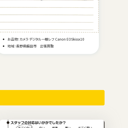
お品物
お品物：カメラ デジタル一眼レフ Canon EOSkissx10
地域
地域：長野県飯田市 出張買取