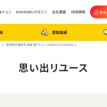
かん
フォトコン
KININARUマガジン
会社概要
採用情報
報
買取実績
ス
長野県安曇野市 楽器 電子ドラム YAMAHA DTX480KSC-1
思い出リユース