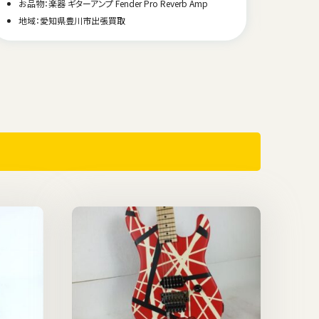
お品物
お品物：楽器 ギターアンプ Fender Pro Reverb Amp
地域
地域：愛知県豊川市出張買取