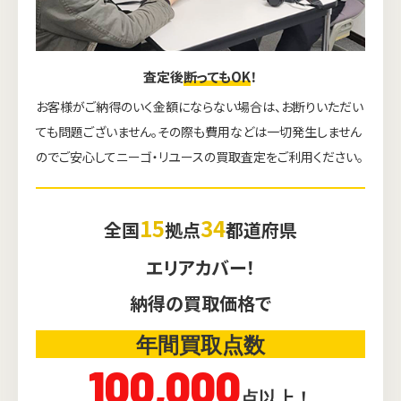
査定後
断ってもOK
！
お客様がご納得のいく金額にならない場合は、お断りいただい
ても問題ございません。その際も費用などは一切発生しません
のでご安心してニーゴ・リユースの買取査定をご利用ください。
15
34
全国
拠点
都道府県
エリアカバー！
納得の買取価格で
年間買取点数
100,000
点以上！