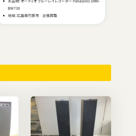
お品物：オーディオ ブルーレイレコーダー Panasonic DMR-
お品物
BW730
地域
地域：広島県竹原市 出張買取