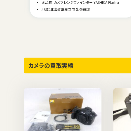
お品物：カメラ レンジファインダー YASHICA Flasher
00D
地域：北海道富良野市 出張買取
カメラの買取実績