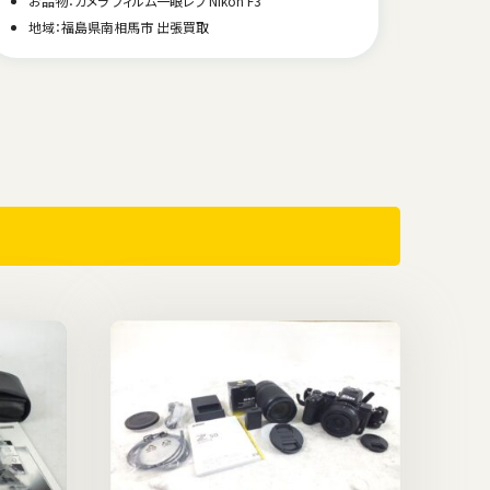
お品物：カメラ デジタルカメラ SONY RX100VII DSC-RX100M7
地
地域：福岡県福岡市 出張買取