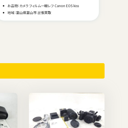
お品物：カメラ フィルム一眼レフ Canon EOS kiss
お品物：
地域：富山県富山市 出張買取
地域