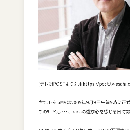
(テレ朝POSTより引用
https://post.tv-asahi
さて、LeicaM9は2009年9月9日午前9時に
この9づくし・・・、Leicaの遊び心を感じる日時
M9はフルサイズCCDセンサーで1800万画