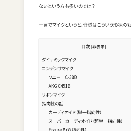
ないという方も多いのでは？
一言でマイクというと、皆様はこういう形状の
目次
[
非表示
]
ダイナミックマイク
コンデンサマイク
ソニー C-38B
AKG C451B
リボンマイク
指向性の話
カーディオイド（単一指向性）
スーパーカーディオイド（超単一指向性）
Figure 8（双指向性）