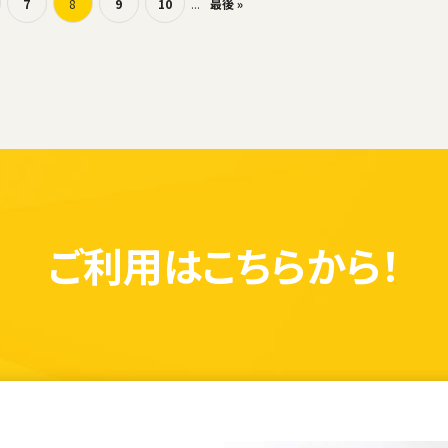
7
8
9
10
...
最後 »
ご利用は
こちらから！