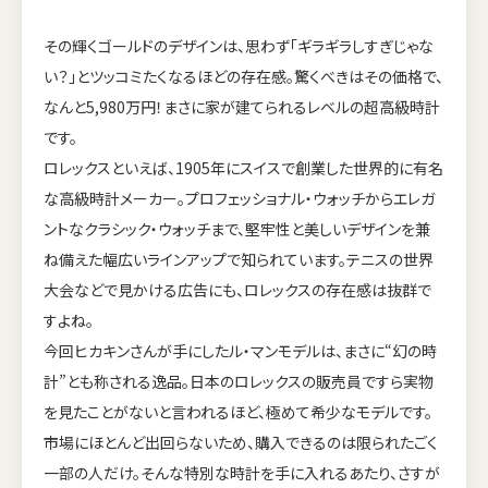
その輝くゴールドのデザインは、思わず「ギラギラしすぎじゃな
い？」とツッコミたくなるほどの存在感。驚くべきはその価格で、
なんと5,980万円！まさに家が建てられるレベルの超高級時計
です。
ロレックスといえば、1905年にスイスで創業した世界的に有名
な高級時計メーカー。プロフェッショナル・ウォッチからエレガ
ントなクラシック・ウォッチまで、堅牢性と美しいデザインを兼
ね備えた幅広いラインアップで知られています。テニスの世界
大会などで見かける広告にも、ロレックスの存在感は抜群で
すよね。
今回ヒカキンさんが手にしたル・マンモデルは、まさに“幻の時
計”とも称される逸品。日本のロレックスの販売員ですら実物
を見たことがないと言われるほど、極めて希少なモデルです。
市場にほとんど出回らないため、購入できるのは限られたごく
一部の人だけ。そんな特別な時計を手に入れるあたり、さすが