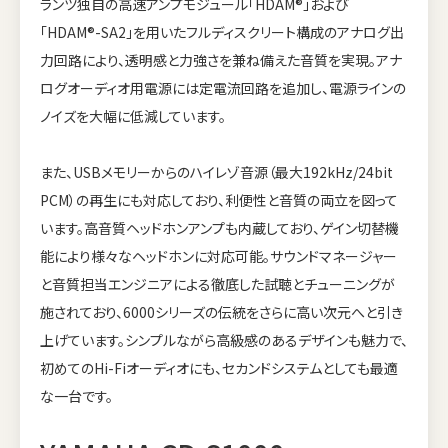
ランツ独自の高速アンプモジュール「HDAM®」および
「HDAM®-SA2」を用いたフルディスクリート構成のアナログ出
力回路により、透明感と力強さを兼ね備えた音質を実現。アナ
ログオーディオ用電源には定電流回路を追加し、電源ラインの
ノイズを大幅に低減しています。
また、USBメモリーからのハイレゾ音源（最大192kHz/24bit
PCM）の再生にも対応しており、利便性と音質の両立を図って
います。高音質ヘッドホンアンプも内蔵しており、ゲイン切替機
能により様々なヘッドホンに対応可能。サウンドマネージャー
と音質担当エンジニアによる徹底した試聴とチューニングが
施されており、6000シリーズの伝統をさらに高い次元へと引き
上げています。シンプルながら高級感のあるデザインも魅力で、
初めてのHi-Fiオーディオにも、セカンドシステムとしても最適
な一台です。