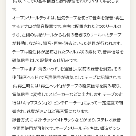
す。以下にその基本構造と動作原理をわかりやすく解説しま
す。
オープンリールデッキは、磁気テープを使って音声を録音・再生
するアナログ録音機器です。左右に配置された2つのリールの
うち、左側の供給リールから右側の巻き取りリールへとテープ
が移動しながら、録音・再生・消去といった処理が行われます。
テープは磁性体が塗布されたフィルム状の素材で、音声信号を
磁気信号として記録する仕組みです。
テープはまず「消去ヘッド」を通過し、以前の録音を消去。その
後「録音ヘッド」で音声信号が磁気としてテープに記録されま
す。再生時には「再生ヘッド」がテープの磁気信号を読み取り、
電気信号に変換してスピーカーなどに出力します。テープの走
行は「キャプスタン」と「ピンチローラー」によって一定速度で制
御され、速度が速いほど高音質になります。
録音方式には2トラックや4トラックなどがあり、ステレオ録音
や両面使用が可能です。オープンリールデッキは、構造がシン