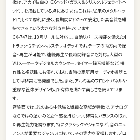
徴は、アカイ独自の「GXヘッド（ガラス＆クリスタルフェライトヘ
ッド）」を搭載している点にあります。これは、従来のメタルヘッ
ドに比べて摩耗に強く、長期間にわたって安定した高音質を維
持できるという大きな利点を持っています。
GX-747は、10号リールに対応し、自動リバース機能を備えた4
トラック・2チャンネルステレオデッキです。テープの両方向で録
音・再生が可能で、連続再生や長時間録音にも対応。大型の
VUメーターやデジタルカウンター、タイマー録音機能など、操
作性と視認性にも優れており、当時の家庭用オーディオ機器と
しては非常に高機能でした。また、アルミ製のフロントパネルや
重厚な筐体デザインも、所有欲を満たす美しさを備えていま
す。
音質面では、芯のある中低域と繊細な高域が特徴で、アナログ
ならではの温かみと立体感を持ちつつ、非常にバランスの取れ
た再生能力を誇ります。特にクラシックやジャズなど、音のニュ
アンスが重要なジャンルにおいて、その実力を発揮します。プロ