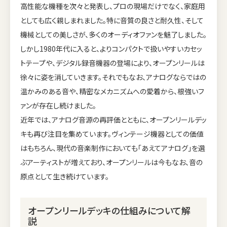
高性能な機種を次々と発表し、プロの現場だけでなく、家庭用
としても広く親しまれました。特に音質の良さと耐久性、そして
機械としての美しさが、多くのオーディオファンを魅了しました。
しかし1980年代に入ると、よりコンパクトで扱いやすいカセッ
トテープや、デジタル録音機器の登場により、オープンリールは
徐々に姿を消していきます。それでもなお、アナログならではの
温かみのある音や、精密なメカニズムへの愛着から、根強いフ
ァンが存在し続けました。
近年では、アナログ音源の再評価とともに、オープンリールデッ
キも再び注目を集めています。ヴィンテージ機器としての価値
はもちろん、現代の音楽制作においても「あえてアナログ」を選
ぶアーティストが増えており、オープンリールは今もなお、音の
原点として生き続けています。
オープンリールデッキの仕組みについて解
説