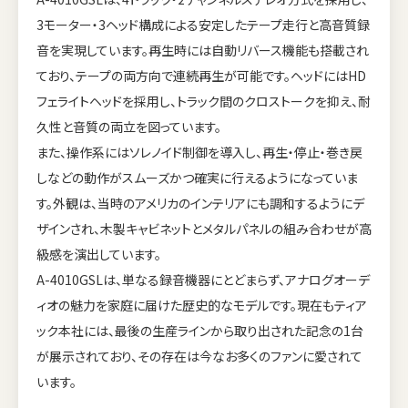
3モーター・3ヘッド構成による安定したテープ走行と高音質録
音を実現しています。再生時には自動リバース機能も搭載され
ており、テープの両方向で連続再生が可能です。ヘッドにはHD
フェライトヘッドを採用し、トラック間のクロストークを抑え、耐
久性と音質の両立を図っています。
また、操作系にはソレノイド制御を導入し、再生・停止・巻き戻
しなどの動作がスムーズかつ確実に行えるようになっていま
す。外観は、当時のアメリカのインテリアにも調和するようにデ
ザインされ、木製キャビネットとメタルパネルの組み合わせが高
級感を演出しています。
A-4010GSLは、単なる録音機器にとどまらず、アナログオーデ
ィオの魅力を家庭に届けた歴史的なモデルです。現在もティア
ック本社には、最後の生産ラインから取り出された記念の1台
が展示されており、その存在は今なお多くのファンに愛されて
います。