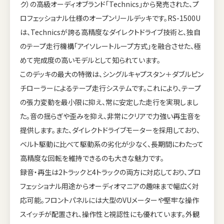
ク）の高級オーディオブランド「Technics」から発売された、プ
ロフェッショナル仕様のオープンリールデッキです。RS-1500U
は、Technicsが誇る高精度なダイレクトドライブ技術と、独自
のテープ走行機構「アイソレートループ方式」を融合させた、極
めて完成度の高いモデルとして知られています。
このデッキの最大の特徴は、シングルキャプスタン＋ダブルピン
チローラーによるテープ走行システムです。これにより、テープ
の張力変動を最小限に抑え、常に安定した走行を実現しまし
た。音の揺らぎや歪みを抑え、非常にクリアで力強い再生音を
提供します。また、ダイレクトドライブモーターを採用しており、
ベルト駆動に比べて駆動系の劣化が少なく、長期間にわたって
高精度な回転を維持できるのも大きな魅力です。
録音・再生は2トラックと4トラックの両方に対応しており、プロ
フェッショナル用途からオーディオマニアの趣味まで幅広く対
応可能。フロントパネルには大型のVUメーターや堅牢な操作
スイッチが配置され、操作性と視認性にも優れています。外観