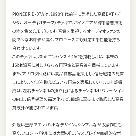
PIONEER D-07Aは、1990年代前半に登場した高級DAT（デ
ジタルオーディオテープ）デッキで、パイオニアが誇る音響技術
の粋を集めたモデルです。音質を重視するオーディオファンの
間で今なお評価が高く、プロユースにも対応する性能を持ち
合わせています。
このデッキは、20bitエンハンスドDACを搭載し、DAT本来の
16bit録音に対しさらなる再現性と高音質を目指しています。
また、アナログ回路には高品質部品を採用し、信号経路の見直
しにより、ノイズを抑えピュアな再生を実現しています。内部構
成は、左右チャンネルの独立化によるチャンネルセパレーション
の向上、信号処理の高速化など、細部に至るまで徹底した高音
質設計が施されています。
外観は重厚でエレガントなデザイン。シンプルながら操作性も
高く、フロントパネルには大型のFLディスプレイや直感的なボ