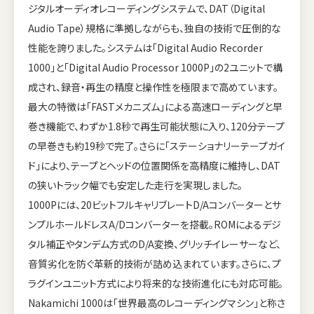
ジタルオーディオレコーディングシステムで、DAT（Digital
Audio Tape）規格に準拠しながらも、独自の技術で圧倒的な
性能を誇りました。システムは「Digital Audio Recorder
1000」と「Digital Audio Processor 1000P」の2ユニットで構
成され、録音・再生の精度と操作性を極限まで高めています。
最大の特徴は「FASTメカニズム」による高速ローディングと早
巻き機能で、わずか1.8秒で再生可能状態に入り、120分テープ
の早巻きも約19秒で完了。さらに「ステーショナリーテープガイ
ド」により、テープとヘッドの位置関係を高精度に維持し、DAT
の狭いトラック幅でも安定した走行を実現しました。
1000Pには、20ビットフルキャリブレートD/Aコンバーターとサ
ンプルホールドレスA/Dコンバーターを搭載。ROMによるデジ
タル補正やタンデム方式のD/A変換、グリッチイレーサーなど、
音質劣化を防ぐ革新的技術が詰め込まれています。さらに、プ
ラグインユニット方式により将来的な技術進化にも対応可能。
Nakamichi 1000は「世界最高のレコーディングマシン」と称さ