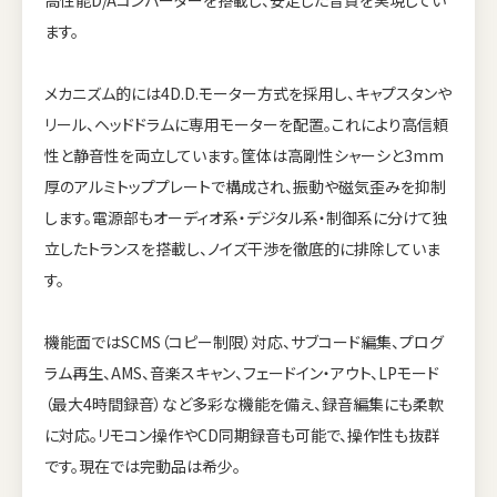
高性能D/Aコンバーターを搭載し、安定した音質を実現してい
ます。
メカニズム的には4D.D.モーター方式を採用し、キャプスタンや
リール、ヘッドドラムに専用モーターを配置。これにより高信頼
性と静音性を両立しています。筐体は高剛性シャーシと3mm
厚のアルミトッププレートで構成され、振動や磁気歪みを抑制
します。電源部もオーディオ系・デジタル系・制御系に分けて独
立したトランスを搭載し、ノイズ干渉を徹底的に排除していま
す。
機能面ではSCMS（コピー制限）対応、サブコード編集、プログ
ラム再生、AMS、音楽スキャン、フェードイン・アウト、LPモード
（最大4時間録音）など多彩な機能を備え、録音編集にも柔軟
に対応。リモコン操作やCD同期録音も可能で、操作性も抜群
です。現在では完動品は希少。