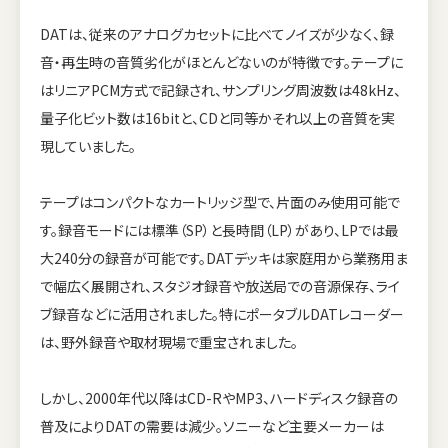
DATは、従来のアナログカセットに比べてノイズが少なく、録
音・再生時の音質劣化がほとんどないのが特徴です。テープに
はリニアPCM方式で記録され、サンプリング周波数は48kHz、
量子化ビット数は16bitと、CDと同等かそれ以上の音質を実
現していました。
テープはコンパクトなカートリッジ型で、片面のみ使用可能で
す。録音モードには標準（SP）と長時間（LP）があり、LPでは最
大240分の録音が可能です。DATデッキは家庭用から業務用ま
で幅広く展開され、スタジオ録音や放送局での音源保存、ライ
ブ録音などに活用されました。特にポータブルDATレコーダー
は、野外録音や取材現場で重宝されました。
しかし、2000年代以降はCD-RやMP3、ハードディスク録音の
普及によりDATの需要は減少。ソニーなど主要メーカーは