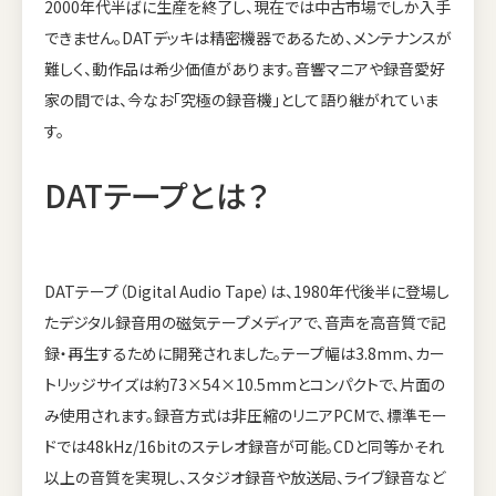
2000年代半ばに生産を終了し、現在では中古市場でしか入手
できません。DATデッキは精密機器であるため、メンテナンスが
難しく、動作品は希少価値があります。音響マニアや録音愛好
家の間では、今なお「究極の録音機」として語り継がれていま
す。
DATテープとは？
DATテープ（Digital Audio Tape）は、1980年代後半に登場し
たデジタル録音用の磁気テープメディアで、音声を高音質で記
録・再生するために開発されました。テープ幅は3.8mm、カー
トリッジサイズは約73×54×10.5mmとコンパクトで、片面の
み使用されます。録音方式は非圧縮のリニアPCMで、標準モー
ドでは48kHz/16bitのステレオ録音が可能。CDと同等かそれ
以上の音質を実現し、スタジオ録音や放送局、ライブ録音など