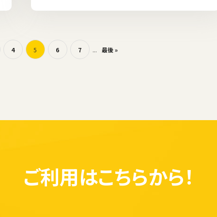
4
5
6
7
...
最後 »
ご利用は
こちらから！