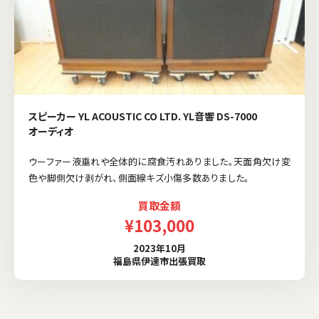
スピーカー YL ACOUSTIC CO LTD. YL音響 DS-7000
オーディオ
ウーファー液垂れや全体的に腐食汚れありました。天面角欠け変
色や脚側欠け剥がれ、側面線キズ小傷多数ありました。
買取金額
¥103,000
2023年10月
福島県伊達市出張買取