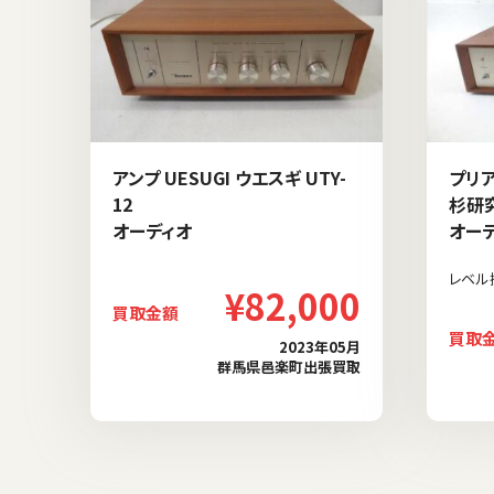
アンプ UESUGI ウエスギ UTY-
プリア
12
杉研究
オーディオ
オー
レベル
¥82,000
買取金額
買取
2023年05月
群馬県邑楽町出張買取