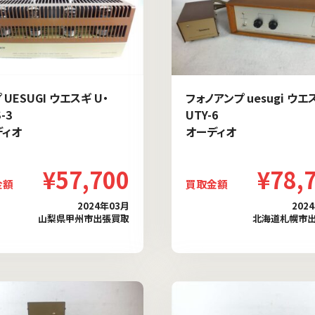
 UESUGI ウエスギ U・
フォノアンプ uesugi ウエ
S-3
UTY-6
ディオ
オーディオ
¥57,700
¥78,
金額
買取金額
2024年03月
202
山梨県甲州市出張買取
北海道札幌市