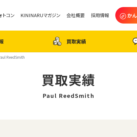
かん
フォトコン
KININARUマガジン
会社概要
採用情報
報
買取実績
Paul ReedSmith
買取実績
Paul ReedSmith