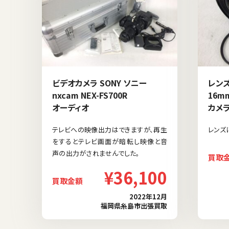
ビデオカメラ SONY ソニー
レンズ
nxcam NEX-FS700R
16mm
オーディオ
カメ
テレビへの映像出力はできますが、再生
レンズ
をするとテレビ画面が暗転し映像と音
声の出力がされませんでした。
買取
¥36,100
買取金額
2022年12月
福岡県糸島市出張買取