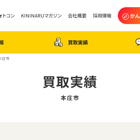
かん
フォトコン
KININARUマガジン
会社概要
採用情報
報
買取実績
本庄市
買取実績
本庄市