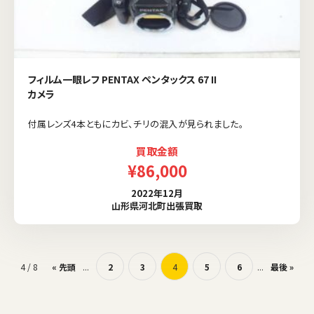
フィルム一眼レフ PENTAX ペンタックス 67 II
カメラ
付属レンズ4本ともにカビ、チリの混入が見られました。
買取金額
¥86,000
2022年12月
山形県河北町出張買取
4 / 8
« 先頭
...
2
3
4
5
6
...
最後 »