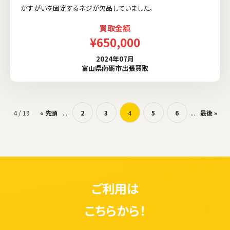
かすがいを固定するネジが欠品していました。
買取金額
¥650,000
2024年07月
富山県南砺市出張買取
4 / 19
« 先頭
...
2
3
4
5
6
...
最後 »
ご利用は
こちらから！