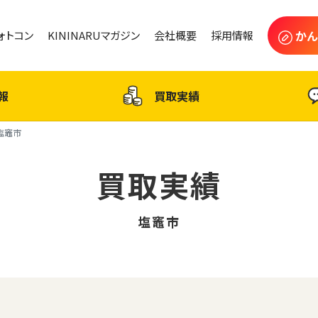
かん
フォトコン
KININARUマガジン
会社概要
採用情報
報
買取実績
塩竈市
買取実績
塩竈市