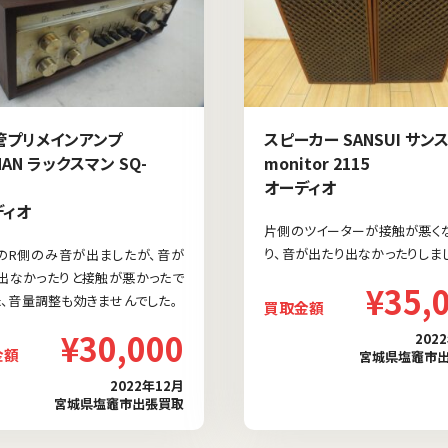
管プリメインアンプ
スピーカー SANSUI サン
MAN ラックスマン SQ-
monitor 2115
オーディオ
ディオ
片側のツイーターが接触が悪く
り、音が出たり出なかったりしま
のR側のみ音が出ましたが、音が
出なかったりと接触が悪かったで
¥35,
た、音量調整も効きませんでした。
買取金額
¥30,000
202
金額
宮城県塩竈市
2022年12月
宮城県塩竈市出張買取