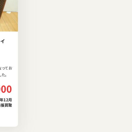
スイ
なってお
した。
000
2年12月
出張買取