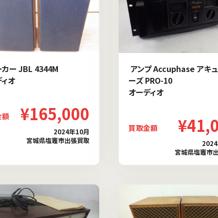
カー JBL 4344M
アンプ Accuphase アキ
ディオ
ーズ PRO-10
オーディオ
¥165,000
金額
¥41,
買取金額
2024年10月
宮城県塩竈市出張買取
202
宮城県塩竈市