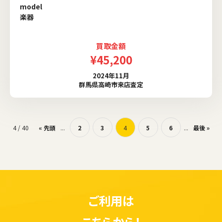
model
楽器
買取金額
¥45,200
2024年11月
群馬県高崎市来店査定
4 / 40
« 先頭
...
2
3
4
5
6
...
最後 »
ご利用は
こちらから！