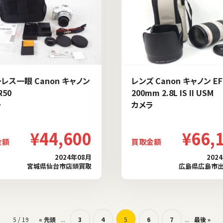
レス一眼 Canon キャノン
レンズ Canon キャノン EF 
R50
200mm 2.8L IS II USM
ラ
カメラ
¥44,600
¥66,
金額
買取金額
2024年08月
202
宮城県仙台市店頭買取
広島県広島市
5 / 19
« 先頭
...
3
4
5
6
7
...
最後 »